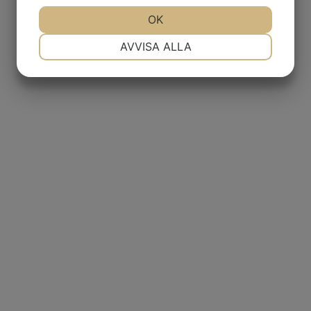
JA
NEJ
OK
JA
NEJ
NÖDVÄNDIG
INSTÄLLNINGAR
AVVISA ALLA
JA
NEJ
JA
NEJ
MARKNADSFÖRING
STATISTIK