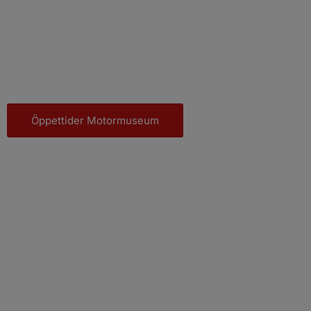
VÄLKOMMEN TILL
Motala Motormuseum
Vinterutställning 2025-
2026 muskelbilar
Öppettider Motormuseum