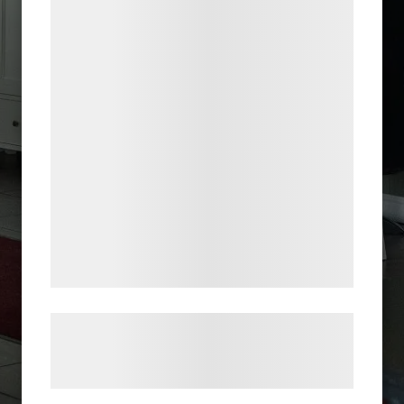
teknologier, herunder cookies, til at
indsamle oplysninger om dig til forskellige
formål, herunder: Tilpasning af annoncering,
bedre brugeroplevelse, funktionalitet,
statistik og marketing. Disse oplysninger
kan blive delt med annoncerings- og
analysepartnere, som kan kombinere dem
med data, du tidligere har givet dem eller
de har indsamlet gennem din brug af deres
tjenester. Ved at klikke på 'OK' giver du
samtykke til disse formål.
Læs mere om vores brug af cookies og
behandling af persondata på vores
hjemmeside.