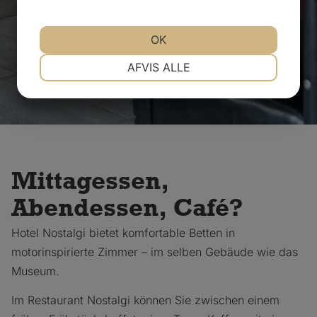
OK
NØDVENDIGE
PRÆFERENCER
AFVIS ALLE
MARKETING
STATISTIK
Mittagessen,
Abendessen, Café?
Hotel Nostalgi bietet komfortable Betten in
motorinspirierte Zimmer – im selben Gebäude wie das
Museum.
Im Restaurant Nostalgi können Sie zwischen einem