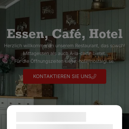
Essen, Café, Hotel
Herzlich willkommen in unserem Restaurant, das sowohl
Mittagessen als auch À-la-carte bietet.
Für die Öffnungszeiten siehe: hotellnostalgi.se.
KONTAKTIEREN SIE UNS
Samtykke til cookies
Vi og vores samarbejdspartnere bruger