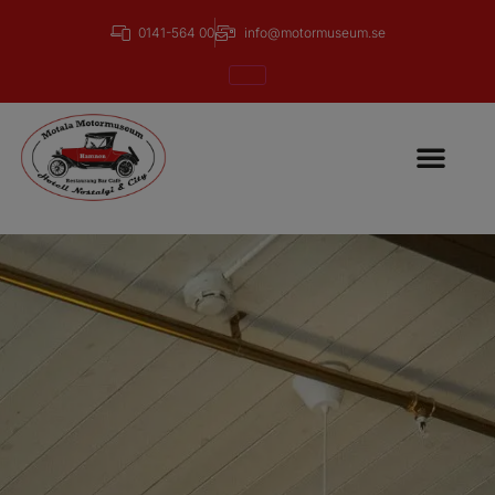
0141-564 00
info@motormuseum.se
Öffnungszeiten und Preis